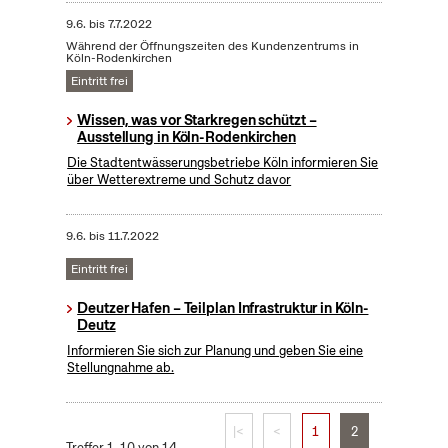
9.6.
bis
7.7.2022
Während der Öffnungszeiten des Kundenzentrums in
Köln-Rodenkirchen
Eintritt frei
Wissen, was vor Starkregen schützt –
Ausstellung in Köln-Rodenkirchen
Die Stadtentwässerungsbetriebe Köln informieren Sie
über Wetterextreme und Schutz davor
9.6.
bis
11.7.2022
Eintritt frei
Deutzer Hafen – Teilplan Infrastruktur in Köln-
Deutz
Informieren Sie sich zur Planung und geben Sie eine
Stellungnahme ab.
|<
<
1
2
Treffer 1–10 von 14