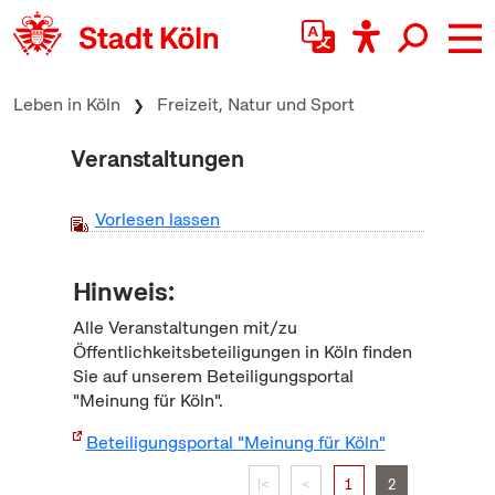
zum Inhalt springen
Leben in Köln
Freizeit, Natur und Sport
Veranstaltungen
Vorlesen lassen
Hinweis:
Alle Veranstaltungen mit/zu
Öffentlichkeitsbeteiligungen in Köln finden
Sie auf unserem Beteiligungsportal
"Meinung für Köln".
Beteiligungsportal "Meinung für Köln"
|<
<
1
2