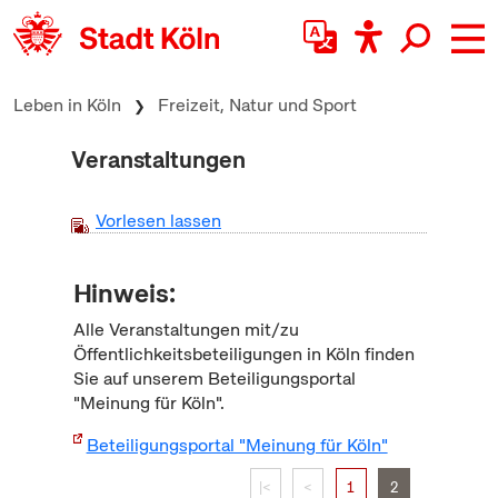
zum Inhalt springen
Leben in Köln
Freizeit, Natur und Sport
Veranstaltungen
Vorlesen lassen
Hinweis:
Alle Veranstaltungen mit/zu
Öffentlichkeitsbeteiligungen in Köln finden
Sie auf unserem Beteiligungsportal
"Meinung für Köln".
Beteiligungsportal "Meinung für Köln"
|<
<
1
2