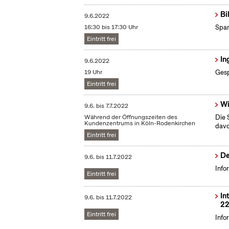
Bi
9.6.2022
16:30 bis 17:30 Uhr
Span
Eintritt frei
In
9.6.2022
19 Uhr
Gesp
Eintritt frei
Wi
9.6.
bis
7.7.2022
Während der Öffnungszeiten des
Die 
Kundenzentrums in Köln-Rodenkirchen
dav
Eintritt frei
De
9.6.
bis
11.7.2022
Info
Eintritt frei
In
9.6.
bis
11.7.2022
22
Eintritt frei
Info