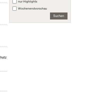
nur Highlights
Wochenendvorschau
Suchen
chutz
,