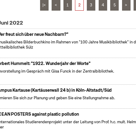
|<
<
1
2
3
4
5
>
Juni 2022
er freut sich über neue Nachbarn?"
musikalisches Bilderbuchkino im Rahmen von "100 Jahre Musikbibliothek" in d
tteilbibliothek Sülz
rbert Hummelt: "1922. Wunderjahr der Worte"
vorstellung im Gespräch mit Gisa Funck in der Zentralbibliothek.
mpus Kartause (Kartäuserwall 24 b) in Köln-Altstadt/Süd
rmieren Sie sich zur Planung und geben Sie eine Stellungnahme ab.
EAN POSTERS against plastic pollution
internationales Studierendenprojekt unter der Leitung von Prof. h.c. mult. Hel
er