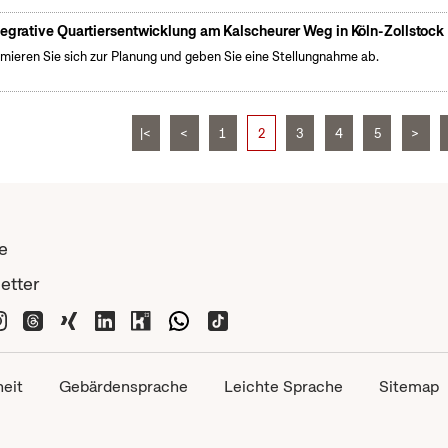
tegrative Quartiersentwicklung am Kalscheurer Weg in Köln-Zollstock
rmieren Sie sich zur Planung und geben Sie eine Stellungnahme ab.
|<
<
1
2
3
4
5
>
e
etter
heit
Gebärdensprache
Leichte Sprache
Sitemap