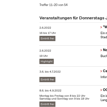
Treffer 11–20 von 54
Veranstaltungen für Donnerstags 
"W
2.6.2022
16 bis 17 Uhr
Ein 
Stad
Eintritt frei
No
2.6.2022
19 Uhr
Buch
Highlight
Ca
3.6.
bis
4.7.2022
Info
Eintritt frei
OC
8.6.
bis
4.9.2022
Montag bis Freitag von 8 bis 22 Uhr
Ein 
Samstag und Sonntag von 9 bis 18 Uhr
Lang
Eintritt frei