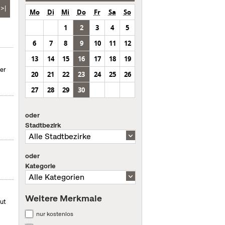
>|
Mo
Di
Mi
Do
Fr
Sa
So
1
2
3
4
5
6
7
8
9
10
11
12
13
14
15
16
17
18
19
er
20
21
22
23
24
25
26
27
28
29
30
oder
Stadtbezirk
oder
Kategorie
Weitere Merkmale
mut
nur kostenlos