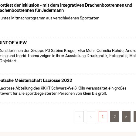
ortfest der Inklusion - mit dem Integrativen Drachenbootrennen und
achenbootrennen für Jedermann
buntes Mitmachprogramm aus verschiedenen Sportarten
INT OF VIEW
Künstlerinnen der Gruppe P3 Sabine Krüger, Elke Mohr, Cornelia Rohde, Andr
ing und Ingrid Thoma zeigen in ihrer Ausstellung Druckgrafik, Fotografie, Mal
Objektart.
utsche Meisterschaft Lacrosse 2022
Lacrosse Abteilung des KKHT Schwarz-Weiß Köln veranstaltet ein großes
tevent für alle sportbegeisterten Personen von klein bis groß.
|<
<
1
2
>