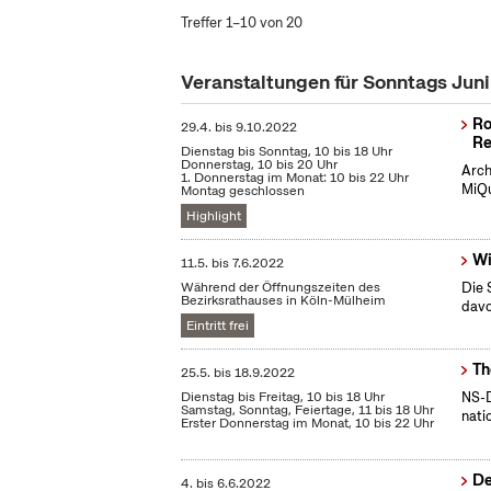
Treffer 1–10 von 20
Veranstaltungen für Sonntags Jun
Ro
29.4.
bis
9.10.2022
Re
Dienstag bis Sonntag, 10 bis 18 Uhr
Donnerstag, 10 bis 20 Uhr
Arch
1. Donnerstag im Monat: 10 bis 22 Uhr
MiQu
Montag geschlossen
Highlight
Wi
11.5.
bis
7.6.2022
Während der Öffnungszeiten des
Die 
Bezirksrathauses in Köln-Mülheim
dav
Eintritt frei
Th
25.5.
bis
18.9.2022
Dienstag bis Freitag, 10 bis 18 Uhr
NS-D
Samstag, Sonntag, Feiertage, 11 bis 18 Uhr
nati
Erster Donnerstag im Monat, 10 bis 22 Uhr
De
4.
bis
6.6.2022