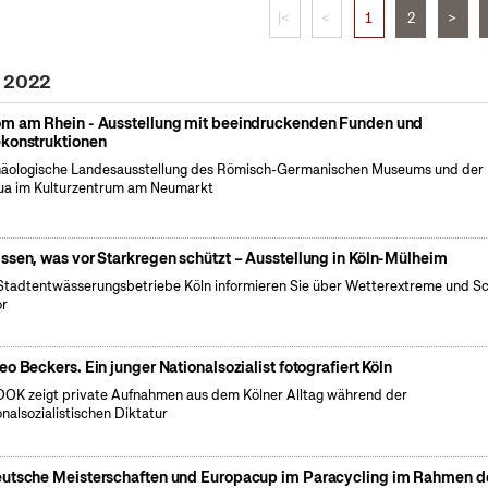
|<
<
1
2
>
i 2022
m am Rhein - Ausstellung mit beeindruckenden Funden und
konstruktionen
äologische Landesausstellung des Römisch-Germanischen Museums und der
a im Kulturzentrum am Neumarkt
ssen, was vor Starkregen schützt – Ausstellung in Köln-Mülheim
Stadtentwässerungsbetriebe Köln informieren Sie über Wetterextreme und S
or
eo Beckers. Ein junger Nationalsozialist fotografiert Köln
OK zeigt private Aufnahmen aus dem Kölner Alltag während der
onalsozialistischen Diktatur
utsche Meisterschaften und Europacup im Paracycling im Rahmen d