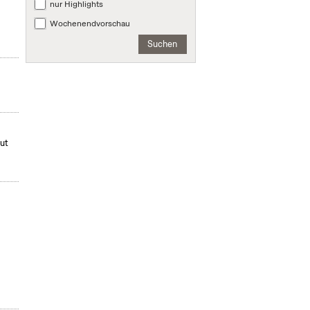
nur Highlights
Wochenendvorschau
Suchen
mut