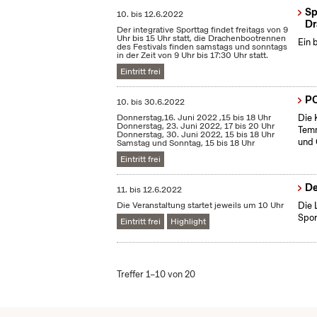
Sp
10.
bis
12.6.2022
Dr
Der integrative Sporttag findet freitags von 9
Uhr bis 15 Uhr statt, die Drachenbootrennen
Ein 
des Festivals finden samstags und sonntags
in der Zeit von 9 Uhr bis 17:30 Uhr statt.
Eintritt frei
PO
10.
bis
30.6.2022
Donnerstag,16. Juni 2022 ,15 bis 18 Uhr
Die 
Donnerstag, 23. Juni 2022, 17 bis 20 Uhr
Temm
Donnerstag, 30. Juni 2022, 15 bis 18 Uhr
und 
Samstag und Sonntag, 15 bis 18 Uhr
Eintritt frei
De
11.
bis
12.6.2022
Die Veranstaltung startet jeweils um 10 Uhr
Die 
Spor
Eintritt frei
Highlight
Treffer 1–10 von 20