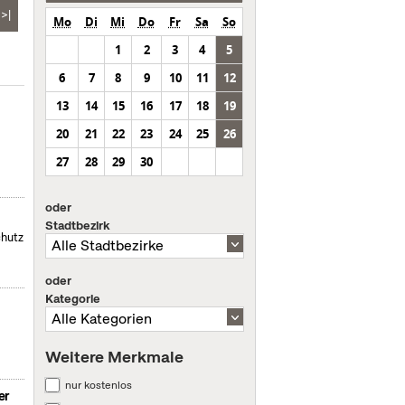
>|
Mo
Di
Mi
Do
Fr
Sa
So
1
2
3
4
5
6
7
8
9
10
11
12
13
14
15
16
17
18
19
20
21
22
23
24
25
26
27
28
29
30
oder
Stadtbezirk
chutz
oder
Kategorie
Weitere Merkmale
nur kostenlos
er