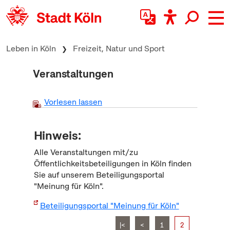
zum Inhalt springen
Leben in Köln
Freizeit, Natur und Sport
Veranstaltungen
Vorlesen lassen
Hinweis:
Alle Veranstaltungen mit/zu
Öffentlichkeitsbeteiligungen in Köln finden
Sie auf unserem Beteiligungsportal
"Meinung für Köln".
Beteiligungsportal "Meinung für Köln"
|<
<
1
2