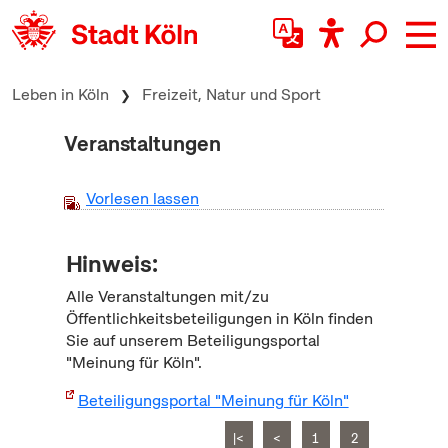
zum Inhalt springen
Leben in Köln
Freizeit, Natur und Sport
Veranstaltungen
Vorlesen lassen
Hinweis:
Alle Veranstaltungen mit/zu
Öffentlichkeitsbeteiligungen in Köln finden
Sie auf unserem Beteiligungsportal
"Meinung für Köln".
Beteiligungsportal "Meinung für Köln"
|<
<
1
2