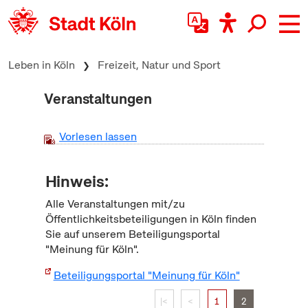
zum Inhalt springen
Leben in Köln
Freizeit, Natur und Sport
Veranstaltungen
Vorlesen lassen
Hinweis:
Alle Veranstaltungen mit/zu
Öffentlichkeitsbeteiligungen in Köln finden
Sie auf unserem Beteiligungsportal
"Meinung für Köln".
Beteiligungsportal "Meinung für Köln"
|<
<
1
2