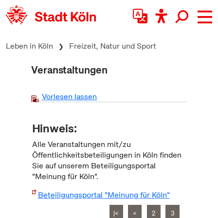
zum Inhalt springen
Leben in Köln
Freizeit, Natur und Sport
Veranstaltungen
Vorlesen lassen
Hinweis:
Alle Veranstaltungen mit/zu
Öffentlichkeitsbeteiligungen in Köln finden
Sie auf unserem Beteiligungsportal
"Meinung für Köln".
Beteiligungsportal "Meinung für Köln"
|<
<
2
3