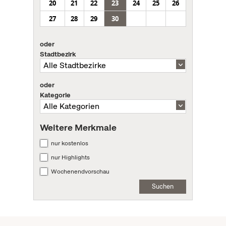
20
21
22
23
24
25
26
27
28
29
30
oder
Stadtbezirk
oder
Kategorie
Weitere Merkmale
nur kostenlos
nur Highlights
Wochenendvorschau
Suchen