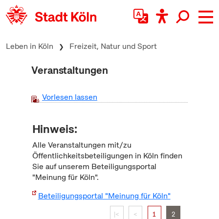
zum Inhalt springen
Leben in Köln
Freizeit, Natur und Sport
Veranstaltungen
Vorlesen lassen
Hinweis:
Alle Veranstaltungen mit/zu
Öffentlichkeitsbeteiligungen in Köln finden
Sie auf unserem Beteiligungsportal
"Meinung für Köln".
Beteiligungsportal "Meinung für Köln"
|<
<
1
2