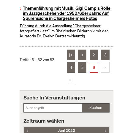
Themenführung mit Musik: Gigi Campis Rolle
im Jazzgeschehen der 1950/60er Jahre: Auf
Spurensuche in Chargesheimers Fotos
Führung durch die Ausstellung "Chargesheimer
fotografiert Jazz“ im Rheinischen Bildarchiv mit der
Kuratorin Dr. Evelyn Bertram-Neunzig
|<
<
2
3
Treffer 51–52 von 52
4
5
6
>
>|
Suche in Veranstaltungen
Suchen
Zeitraum wählen
Juni 2022