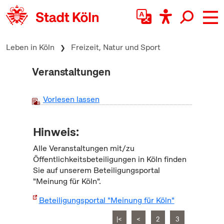
zum Inhalt springen
Leben in Köln
Freizeit, Natur und Sport
Veranstaltungen
Vorlesen lassen
Hinweis:
Alle Veranstaltungen mit/zu
Öffentlichkeitsbeteiligungen in Köln finden
Sie auf unserem Beteiligungsportal
"Meinung für Köln".
Beteiligungsportal "Meinung für Köln"
|<
<
2
3