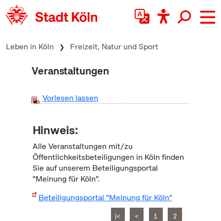
zum Inhalt springen
Leben in Köln
Freizeit, Natur und Sport
Veranstaltungen
Vorlesen lassen
Hinweis:
Alle Veranstaltungen mit/zu
Öffentlichkeitsbeteiligungen in Köln finden
Sie auf unserem Beteiligungsportal
"Meinung für Köln".
Beteiligungsportal "Meinung für Köln"
|<
<
1
2