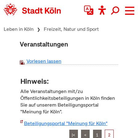
zum Inhalt springen
Leben in Köln
Freizeit, Natur und Sport
Veranstaltungen
Vorlesen lassen
Hinweis:
Alle Veranstaltungen mit/zu
Öffentlichkeitsbeteiligungen in Köln finden
Sie auf unserem Beteiligungsportal
"Meinung für Köln".
Beteiligungsportal "Meinung für Köln"
|<
<
1
2