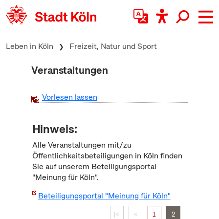
zum Inhalt springen
Leben in Köln
Freizeit, Natur und Sport
Veranstaltungen
Vorlesen lassen
Hinweis:
Alle Veranstaltungen mit/zu
Öffentlichkeitsbeteiligungen in Köln finden
Sie auf unserem Beteiligungsportal
"Meinung für Köln".
Beteiligungsportal "Meinung für Köln"
|<
<
1
2