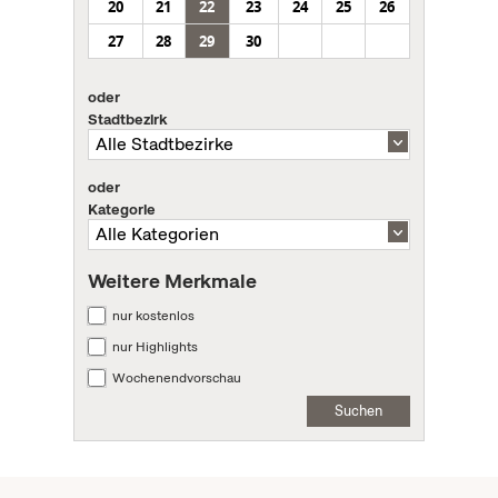
20
21
22
23
24
25
26
27
28
29
30
oder
Stadtbezirk
oder
Kategorie
Weitere Merkmale
nur kostenlos
nur Highlights
Wochenendvorschau
Suchen