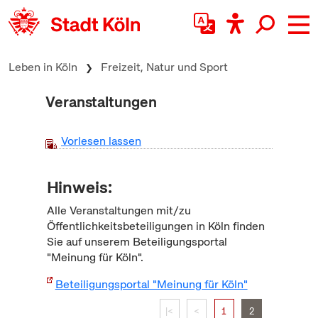
zum Inhalt springen
Leben in Köln
Freizeit, Natur und Sport
Veranstaltungen
Vorlesen lassen
Hinweis:
Alle Veranstaltungen mit/zu
Öffentlichkeitsbeteiligungen in Köln finden
Sie auf unserem Beteiligungsportal
"Meinung für Köln".
Beteiligungsportal "Meinung für Köln"
|<
<
1
2