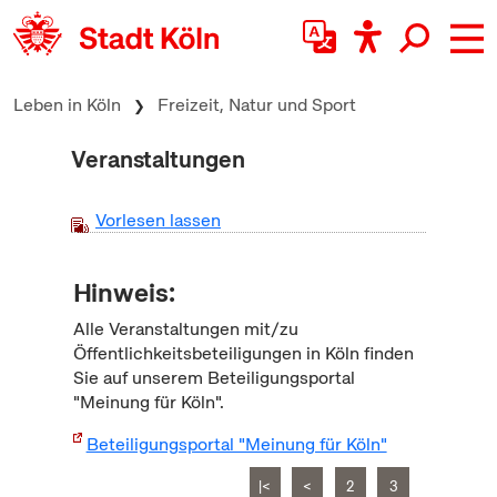
zum Inhalt springen
Leben in Köln
Freizeit, Natur und Sport
Veranstaltungen
Vorlesen lassen
Hinweis:
Alle Veranstaltungen mit/zu
Öffentlichkeitsbeteiligungen in Köln finden
Sie auf unserem Beteiligungsportal
"Meinung für Köln".
Beteiligungsportal "Meinung für Köln"
|<
<
2
3