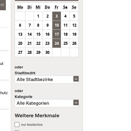
>|
Mo
Di
Mi
Do
Fr
Sa
So
1
2
3
4
5
6
7
8
9
10
11
12
13
14
15
16
17
18
19
20
21
22
23
24
25
26
27
28
29
30
mut
oder
Stadtbezirk
oder
chutz
Kategorie
Weitere Merkmale
nur kostenlos