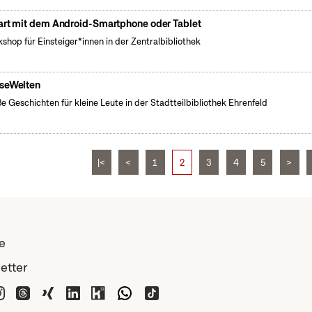
art mit dem Android-Smartphone oder Tablet
shop für Einsteiger*innen in der Zentralbibliothek
seWelten
e Geschichten für kleine Leute in der Stadtteilbibliothek Ehrenfeld
|<
<
1
2
3
4
5
>
e
etter