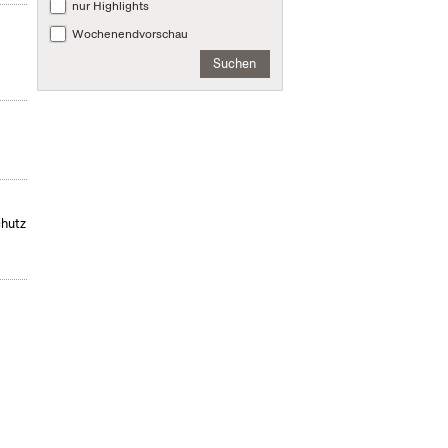
nur Highlights
,
Wochenendvorschau
Suchen
chutz