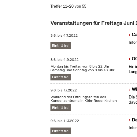
Treffer 11–20 von 55
Veranstaltungen für Freitags Juni
Ca
3.6.
bis
4.7.2022
Info
Eintritt frei
OC
8.6.
bis
4.9.2022
Montag bis Freitag von 8 bis 22 Uhr
Ein 
Samstag und Sonntag von 9 bis 18 Uhr
Lang
Eintritt frei
Wi
9.6.
bis
7.7.2022
Während der Öffnungszeiten des
Die 
Kundenzentrums in Köln-Rodenkirchen
dav
Eintritt frei
De
9.6.
bis
11.7.2022
Info
Eintritt frei