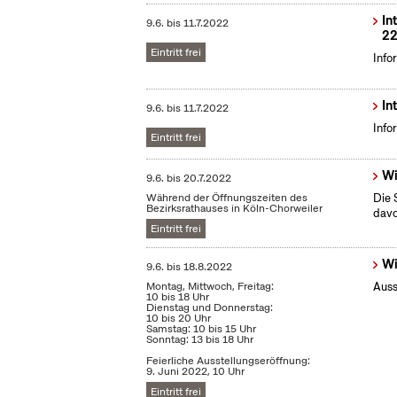
In
9.6.
bis
11.7.2022
22
Eintritt frei
Info
In
9.6.
bis
11.7.2022
Info
Eintritt frei
Wi
9.6.
bis
20.7.2022
Während der Öffnungszeiten des
Die 
Bezirksrathauses in Köln-Chorweiler
dav
Eintritt frei
Wi
9.6.
bis
18.8.2022
Montag, Mittwoch, Freitag:
Auss
10 bis 18 Uhr
Dienstag und Donnerstag:
10 bis 20 Uhr
Samstag: 10 bis 15 Uhr
Sonntag: 13 bis 18 Uhr
Feierliche Ausstellungseröffnung:
9. Juni 2022, 10 Uhr
Eintritt frei