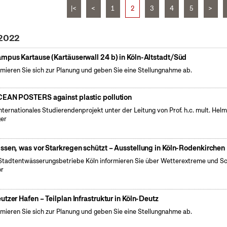
|<
<
1
2
3
4
5
>
 2022
mpus Kartause (Kartäuserwall 24 b) in Köln-Altstadt/Süd
rmieren Sie sich zur Planung und geben Sie eine Stellungnahme ab.
EAN POSTERS against plastic pollution
internationales Studierendenprojekt unter der Leitung von Prof. h.c. mult. Hel
er
ssen, was vor Starkregen schützt – Ausstellung in Köln-Rodenkirchen
Stadtentwässerungsbetriebe Köln informieren Sie über Wetterextreme und S
or
utzer Hafen – Teilplan Infrastruktur in Köln-Deutz
rmieren Sie sich zur Planung und geben Sie eine Stellungnahme ab.