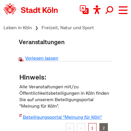
zum Inhalt springen
Leben in Köln
Freizeit, Natur und Sport
Veranstaltungen
Vorlesen lassen
Hinweis:
Alle Veranstaltungen mit/zu
Öffentlichkeitsbeteiligungen in Köln finden
Sie auf unserem Beteiligungsportal
"Meinung für Köln".
Beteiligungsportal "Meinung für Köln"
|<
<
1
2