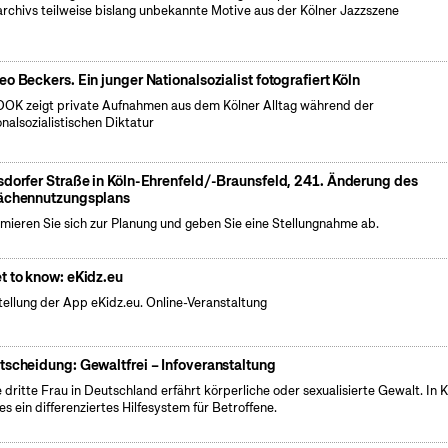
archivs teilweise bislang unbekannte Motive aus der Kölner Jazzszene
eo Beckers. Ein junger Nationalsozialist fotografiert Köln
OK zeigt private Aufnahmen aus dem Kölner Alltag während der
onalsozialistischen Diktatur
sdorfer Straße in Köln-Ehrenfeld/-Braunsfeld, 241. Änderung des
ächennutzungsplans
rmieren Sie sich zur Planung und geben Sie eine Stellungnahme ab.
t to know: eKidz.eu
tellung der App eKidz.eu. Online-Veranstaltung
tscheidung: Gewaltfrei – Infoveranstaltung
 dritte Frau in Deutschland erfährt körperliche oder sexualisierte Gewalt. In K
 es ein differenziertes Hilfesystem für Betroffene.