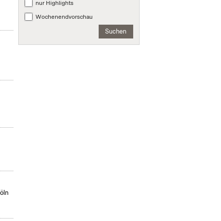
nur Highlights
Wochenendvorschau
Suchen
öln