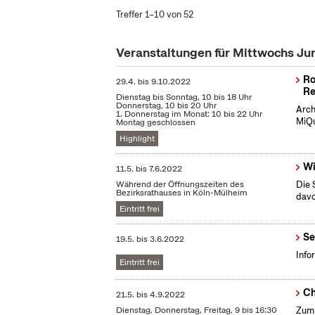
Treffer 1–10 von 52
Veranstaltungen für Mittwochs Ju
Ro
29.4.
bis
9.10.2022
Re
Dienstag bis Sonntag, 10 bis 18 Uhr
Donnerstag, 10 bis 20 Uhr
Arch
1. Donnerstag im Monat: 10 bis 22 Uhr
MiQu
Montag geschlossen
Highlight
Wi
11.5.
bis
7.6.2022
Während der Öffnungszeiten des
Die 
Bezirksrathauses in Köln-Mülheim
dav
Eintritt frei
Se
19.5.
bis
3.6.2022
Info
Eintritt frei
Ch
21.5.
bis
4.9.2022
Dienstag, Donnerstag, Freitag, 9 bis 16:30
Zum 