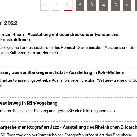
|<
<
1
2
3
4
5
>
ni 2022
m am Rhein - Ausstellung mit beeindruckenden Funden und
konstruktionen
äologische Landesausstellung des Römisch-Germanischen Museums und der
a im Kulturzentrum am Neumarkt
ssen, was vor Starkregen schützt – Ausstellung in Köln-Mülheim
Stadtentwässerungsbetriebe Köln informieren Sie über Wetterextreme und S
or
eadlerweg in Köln-Vogelsang
rmieren Sie sich zur Planung und geben Sie eine Stellungnahme ab.
argesheimer fotografiert Jazz - Ausstellung des Rheinischen Bildarch
50. Todestag des berühmten Kölner Fotografen präsentiert das Rheinische