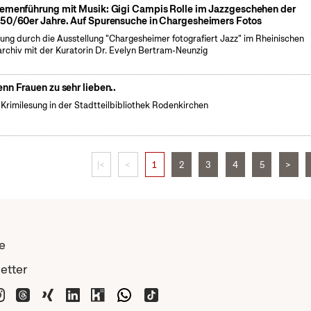
emenführung mit Musik: Gigi Campis Rolle im Jazzgeschehen der
50/60er Jahre. Auf Spurensuche in Chargesheimers Fotos
ung durch die Ausstellung "Chargesheimer fotografiert Jazz" im Rheinischen
archiv mit der Kuratorin Dr. Evelyn Bertram-Neunzig
nn Frauen zu sehr lieben..
 Krimilesung in der Stadtteilbibliothek Rodenkirchen
|<
<
1
2
3
4
5
>
e
etter