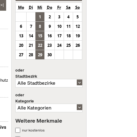
>|
Mo
Di
Mi
Do
Fr
Sa
So
1
2
3
4
5
6
7
8
9
10
11
12
13
14
15
16
17
18
19
20
21
22
23
24
25
26
27
28
29
30
oder
Stadtbezirk
chutz
oder
Kategorie
Weitere Merkmale
ivs
nur kostenlos