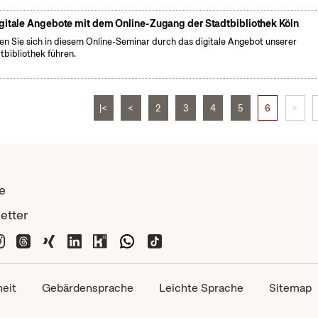
gitale Angebote mit dem Online-Zugang der Stadtbibliothek Köln
en Sie sich in diesem Online-Seminar durch das digitale Angebot unserer
tbibliothek führen.
|<
<
2
3
4
5
6
>
e
etter
heit
Gebärdensprache
Leichte Sprache
Sitemap