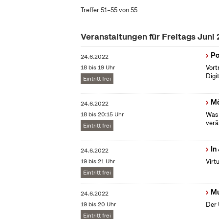
Treffer 51–55 von 55
Veranstaltungen für Freitags Juni
Po
24.6.2022
18 bis 19 Uhr
Vort
Digi
Eintritt frei
Mö
24.6.2022
18 bis 20:15 Uhr
Was 
verä
Eintritt frei
In
24.6.2022
19 bis 21 Uhr
Virt
Eintritt frei
Mu
24.6.2022
19 bis 20 Uhr
Der 
Eintritt frei