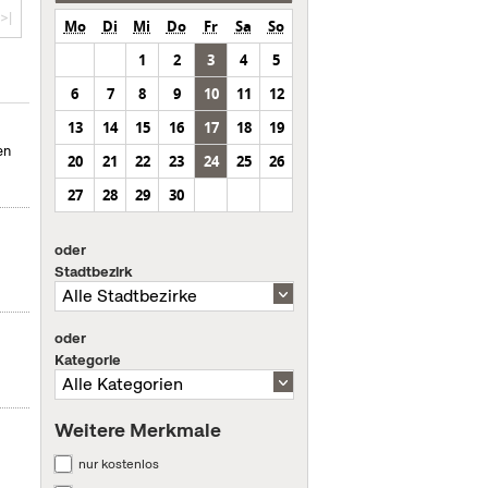
>|
Mo
Di
Mi
Do
Fr
Sa
So
1
2
3
4
5
6
7
8
9
10
11
12
13
14
15
16
17
18
19
en
20
21
22
23
24
25
26
27
28
29
30
oder
Stadtbezirk
oder
Kategorie
Weitere Merkmale
nur kostenlos