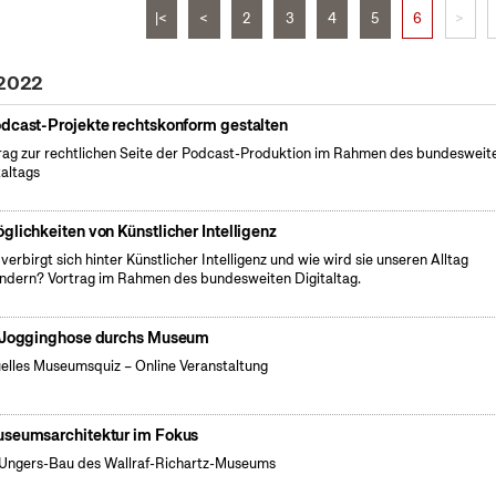
|<
<
2
3
4
5
6
>
 2022
dcast-Projekte rechtskonform gestalten
rag zur rechtlichen Seite der Podcast-Produktion im Rahmen des bundesweit
taltags
glichkeiten von Künstlicher Intelligenz
verbirgt sich hinter Künstlicher Intelligenz und wie wird sie unseren Alltag
ndern? Vortrag im Rahmen des bundesweiten Digitaltag.
 Jogginghose durchs Museum
uelles Museumsquiz – Online Veranstaltung
seumsarchitektur im Fokus
Ungers-Bau des Wallraf-Richartz-Museums