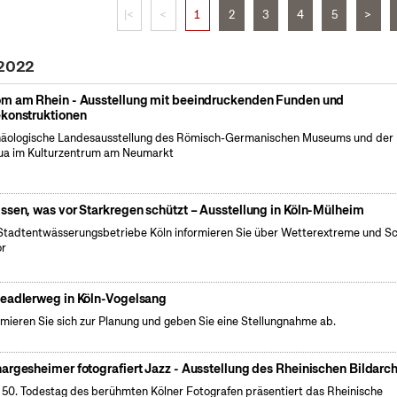
|<
<
1
2
3
4
5
>
 2022
m am Rhein - Ausstellung mit beeindruckenden Funden und
konstruktionen
äologische Landesausstellung des Römisch-Germanischen Museums und der
a im Kulturzentrum am Neumarkt
ssen, was vor Starkregen schützt – Ausstellung in Köln-Mülheim
Stadtentwässerungsbetriebe Köln informieren Sie über Wetterextreme und S
or
eadlerweg in Köln-Vogelsang
rmieren Sie sich zur Planung und geben Sie eine Stellungnahme ab.
argesheimer fotografiert Jazz - Ausstellung des Rheinischen Bildarch
50. Todestag des berühmten Kölner Fotografen präsentiert das Rheinische