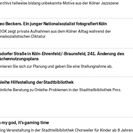
archivs teilweise bislang unbekannte Motive aus der Kölner Jazzszene
eo Beckers. Ein junger Nationalsozialist fotografiert Köln
OK zeigt private Aufnahmen aus dem Kölner Alltag während der
onalsozialistischen Diktatur
sdorfer Straße in Köln-Ehrenfeld/-Braunsfeld, 241. Änderung des
ächennutzungsplans
rmieren Sie sich zur Planung und geben Sie eine Stellungnahme ab.
leihe Hilfestellung der Stadtbibliothek
önliche Beratung zu Onleihe-Problemen in der Stadtteilbibliothek Porz.
 my god, it's gaming time
ng Veranstaltung in der Stadtteilbibliothek Chorweiler für Kinder ab 8 Jahren