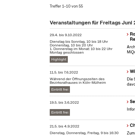
Treffer 1–10 von 55
Veranstaltungen für Freitags Juni
Ro
29.4.
bis
9.10.2022
Re
Dienstag bis Sonntag, 10 bis 18 Uhr
Donnerstag, 10 bis 20 Uhr
Arch
1. Donnerstag im Monat: 10 bis 22 Uhr
MiQu
Montag geschlossen
Highlight
Wi
11.5.
bis
7.6.2022
Während der Öffnungszeiten des
Die 
Bezirksrathauses in Köln-Mülheim
dav
Eintritt frei
Se
19.5.
bis
3.6.2022
Info
Eintritt frei
Ch
21.5.
bis
4.9.2022
Dienstag, Donnerstag, Freitag, 9 bis 16:30
Zum 