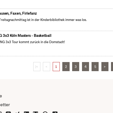
ausen, Faxen, Firlefanz
reitagnachmittag ist in der Kinderbibliothek immer was los.
G 3x3 Köln Masters - Basketball
ING 3x3 Tour kommt zurück in die Domstadt!
|<
<
1
2
3
4
5
>
e
etter