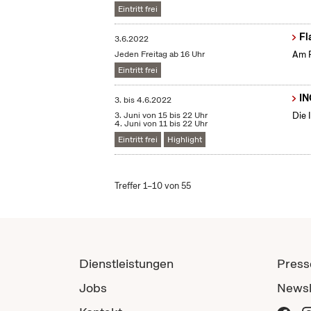
Eintritt frei
Fl
3.6.2022
Jeden Freitag ab 16 Uhr
Am F
Eintritt frei
IN
3.
bis
4.6.2022
3. Juni von 15 bis 22 Uhr
Die 
4. Juni von 11 bis 22 Uhr
Eintritt frei
Highlight
Treffer 1–10 von 55
Dienstleistungen
Press
Jobs
Newsl