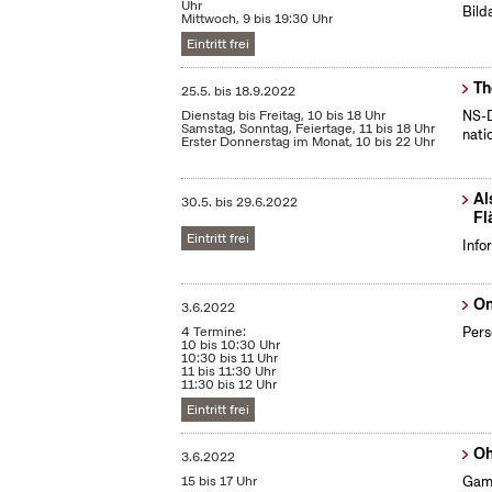
Uhr
Bild
Mittwoch, 9 bis 19:30 Uhr
Eintritt frei
Th
25.5.
bis
18.9.2022
Dienstag bis Freitag, 10 bis 18 Uhr
NS-D
Samstag, Sonntag, Feiertage, 11 bis 18 Uhr
nati
Erster Donnerstag im Monat, 10 bis 22 Uhr
Al
30.5.
bis
29.6.2022
Fl
Eintritt frei
Info
On
3.6.2022
4 Termine:
Pers
10 bis 10:30 Uhr
10:30 bis 11 Uhr
11 bis 11:30 Uhr
11:30 bis 12 Uhr
Eintritt frei
Oh
3.6.2022
15 bis 17 Uhr
Gami