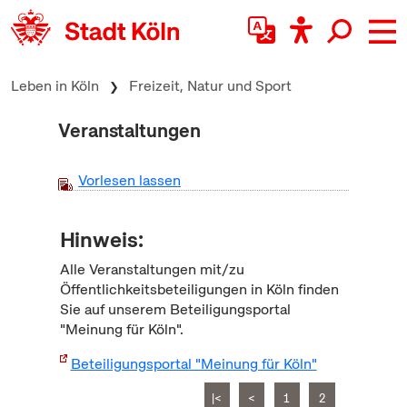
zum Inhalt springen
Leben in Köln
Freizeit, Natur und Sport
Veranstaltungen
Vorlesen lassen
Hinweis:
Alle Veranstaltungen mit/zu
Öffentlichkeitsbeteiligungen in Köln finden
Sie auf unserem Beteiligungsportal
"Meinung für Köln".
Beteiligungsportal "Meinung für Köln"
|<
<
1
2