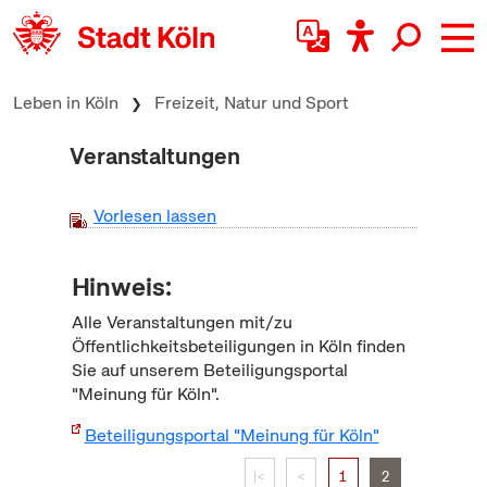
zum Inhalt springen
Leben in Köln
Freizeit, Natur und Sport
Veranstaltungen
Vorlesen lassen
Hinweis:
Alle Veranstaltungen mit/zu
Öffentlichkeitsbeteiligungen in Köln finden
Sie auf unserem Beteiligungsportal
"Meinung für Köln".
Beteiligungsportal "Meinung für Köln"
|<
<
1
2