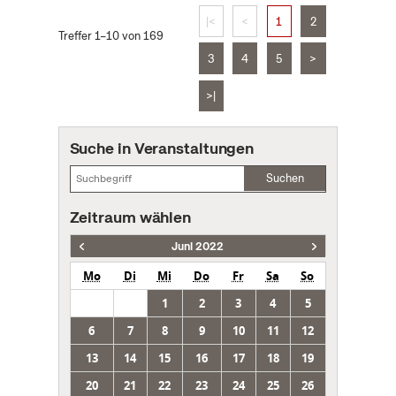
|<
<
1
2
Treffer 1–10 von 169
3
4
5
>
>|
Suche in Veranstaltungen
Suchen
Zeitraum wählen
Juni 2022
Mo
Di
Mi
Do
Fr
Sa
So
1
2
3
4
5
6
7
8
9
10
11
12
13
14
15
16
17
18
19
20
21
22
23
24
25
26