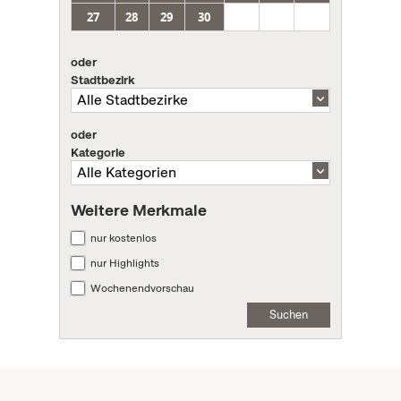
27
28
29
30
oder
Stadtbezirk
oder
Kategorie
Weitere Merkmale
nur kostenlos
nur Highlights
Wochenendvorschau
Suchen