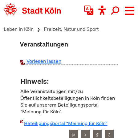
zum Inhalt springen
Leben in Köln
Freizeit, Natur und Sport
Veranstaltungen
Vorlesen lassen
Hinweis:
Alle Veranstaltungen mit/zu
Öffentlichkeitsbeteiligungen in Köln finden
Sie auf unserem Beteiligungsportal
"Meinung für Köln".
Beteiligungsportal "Meinung für Köln"
|<
<
2
3