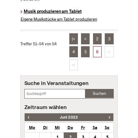
Musik produzieren am Tablet
Eigene Musikstücke am Tablet produzieren
|<
<
2
3
Treffer 51–54 von 54
4
5
6
>
>|
Suche in Veranstaltungen
Suchen
Zeitraum wählen
Juni 2022
Mo
Di
Mi
Do
Fr
Sa
So
1
2
3
4
5