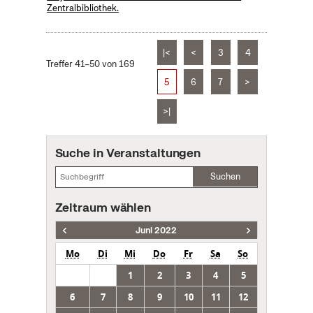
Zentralbibliothek.
|<
<
3
4
Treffer 41–50 von 169
5
6
7
>
>|
Suche in Veranstaltungen
Suchen
Zeitraum wählen
Juni 2022
Mo
Di
Mi
Do
Fr
Sa
So
1
2
3
4
5
6
7
8
9
10
11
12