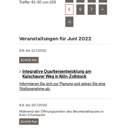
Treffer 41–50 von 169
5
6
7
>
>|
Veranstaltungen für Juni 2022
9.6.
bis
11.7.2022
Eintritt frei
Integrative Quartiersentwicklung am
Kalscheurer Weg in Köln-Zollstock
Informieren Sie sich zur Planung und geben Sie eine
Stellungnahme ab.
9.6.
bis
20.7.2022
Während der Öffnungszeiten des Bezirksrathauses in
Köln-Chorweiler
Eintritt frei