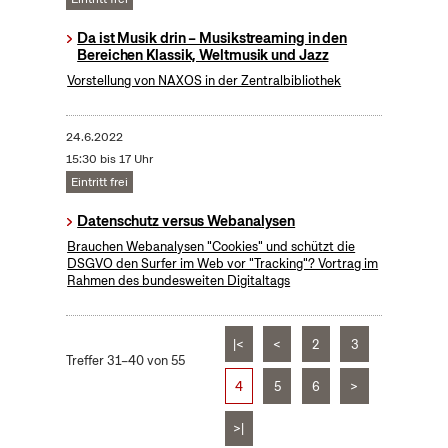
Da ist Musik drin – Musikstreaming in den
Bereichen Klassik, Weltmusik und Jazz
Vorstellung von NAXOS in der Zentralbibliothek
24.6.2022
15:30 bis 17 Uhr
Eintritt frei
Datenschutz versus Webanalysen
Brauchen Webanalysen "Cookies" und schützt die
DSGVO den Surfer im Web vor "Tracking"? Vortrag im
Rahmen des bundesweiten Digitaltags
|<
<
2
3
Treffer 31–40 von 55
4
5
6
>
>|