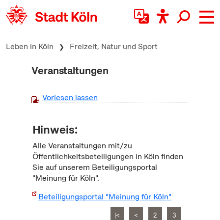
zum Inhalt springen
Leben in Köln
Freizeit, Natur und Sport
Veranstaltungen
Vorlesen lassen
Hinweis:
Alle Veranstaltungen mit/zu
Öffentlichkeitsbeteiligungen in Köln finden
Sie auf unserem Beteiligungsportal
"Meinung für Köln".
Beteiligungsportal "Meinung für Köln"
|<
<
2
3