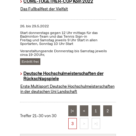
COME-TOGETHER-CUP Köln 2022
Das Fußballfest der Vielfalt
26.
bis
29.5.2022
Start donnerstags gegen 12 Uhr mittags für das
Badminton-Team und das Tennis Sign-in
Freitag und Samstag jeweils 9 Uhr Start in allen
Sportarten, Sonntag 10 Uhr Start
Veranstaltungsende Donnerstag bis Samstag jeweils
circa 19-20Uhr,
Eintritt frei
Deutsche Hochschulmeisterschaften der
Rückschlagspiele
Erste Multisport Deutsche Hochschulmeisterschaften
in der deutschen Uni Landschaft
|<
<
1
2
Treffer 21–30 von 30
3
>
>|