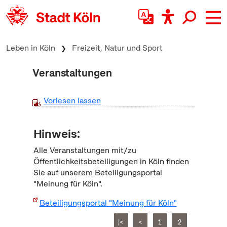
zum Inhalt springen
Leben in Köln
Freizeit, Natur und Sport
Veranstaltungen
Vorlesen lassen
Hinweis:
Alle Veranstaltungen mit/zu
Öffentlichkeitsbeteiligungen in Köln finden
Sie auf unserem Beteiligungsportal
"Meinung für Köln".
Beteiligungsportal "Meinung für Köln"
|<
<
1
2