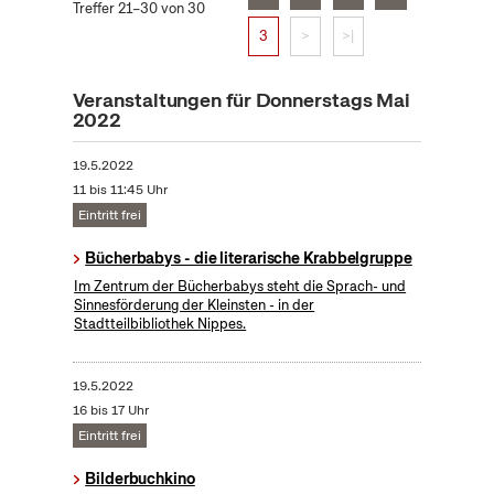
Treffer 21–30 von 30
3
>
>|
Veranstaltungen für Donnerstags Mai
2022
19.5.2022
11 bis 11:45 Uhr
Eintritt frei
Bücherbabys - die literarische Krabbelgruppe
Im Zentrum der Bücherbabys steht die Sprach- und
Sinnesförderung der Kleinsten - in der
Stadtteilbibliothek Nippes.
19.5.2022
16 bis 17 Uhr
Eintritt frei
Bilderbuchkino