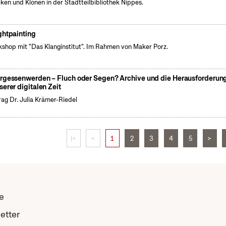
cken und Klönen in der Stadtteilbibliothek Nippes.
ghtpainting
shop mit "Das Klanginstitut". Im Rahmen von Maker Porz.
rgessenwerden – Fluch oder Segen? Archive und die Herausforderun
serer digitalen Zeit
rag Dr. Julia Krämer-Riedel
|<
<
1
2
3
4
5
>
e
etter