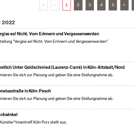
|<
<
1
2
3
4
5
>
i 2022
rgiss es! Nicht. Vom Erinnern und Vergessenwerden
tellung "Vergiss es! Nicht. Vom Erinnern und Vergessenwerden"
stlich Unter Goldschmied (Laurenz-Carré) in Köln-Altstadt/Nord
rmieren Sie sich zur Planung und geben Sie eine Stellungnahme ab.
natusstraße in Köln-Pesch
rmieren Sie sich zur Planung und geben Sie eine Stellungnahme ab.
ickwinkel
Künstler*innentreff Köln Porz stellt aus.