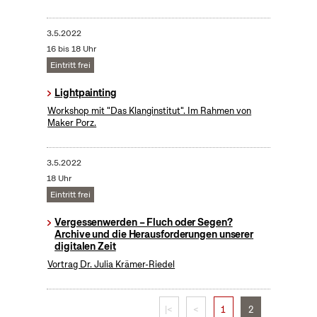
3.5.2022
16 bis 18 Uhr
Eintritt frei
Lightpainting
Workshop mit "Das Klanginstitut". Im Rahmen von
Maker Porz.
3.5.2022
18 Uhr
Eintritt frei
Vergessenwerden – Fluch oder Segen?
Archive und die Herausforderungen unserer
digitalen Zeit
Vortrag Dr. Julia Krämer-Riedel
|<
<
1
2