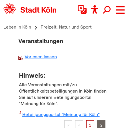
zum Inhalt springen
Leben in Köln
Freizeit, Natur und Sport
Veranstaltungen
Vorlesen lassen
Hinweis:
Alle Veranstaltungen mit/zu
Öffentlichkeitsbeteiligungen in Köln finden
Sie auf unserem Beteiligungsportal
"Meinung für Köln".
Beteiligungsportal "Meinung für Köln"
|<
<
1
2