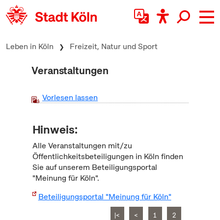
zum Inhalt springen
Leben in Köln
Freizeit, Natur und Sport
Veranstaltungen
Vorlesen lassen
Hinweis:
Alle Veranstaltungen mit/zu
Öffentlichkeitsbeteiligungen in Köln finden
Sie auf unserem Beteiligungsportal
"Meinung für Köln".
Beteiligungsportal "Meinung für Köln"
|<
<
1
2