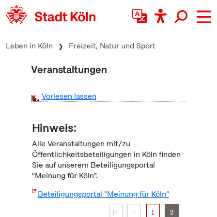
zum Inhalt springen
Leben in Köln
Freizeit, Natur und Sport
Veranstaltungen
Vorlesen lassen
Hinweis:
Alle Veranstaltungen mit/zu
Öffentlichkeitsbeteiligungen in Köln finden
Sie auf unserem Beteiligungsportal
"Meinung für Köln".
Beteiligungsportal "Meinung für Köln"
|<
<
1
2