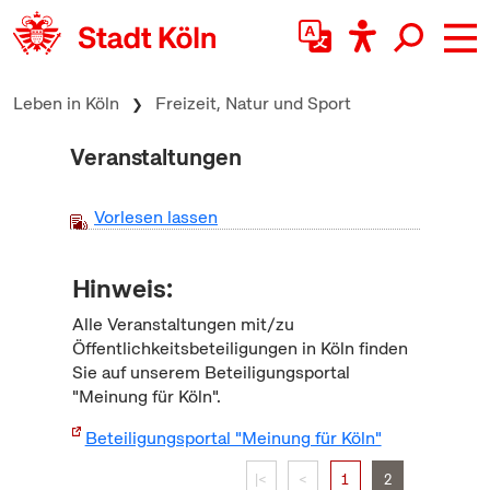
zum Inhalt springen
Leben in Köln
Freizeit, Natur und Sport
Veranstaltungen
Vorlesen lassen
Hinweis:
Alle Veranstaltungen mit/zu
Öffentlichkeitsbeteiligungen in Köln finden
Sie auf unserem Beteiligungsportal
"Meinung für Köln".
Beteiligungsportal "Meinung für Köln"
|<
<
1
2