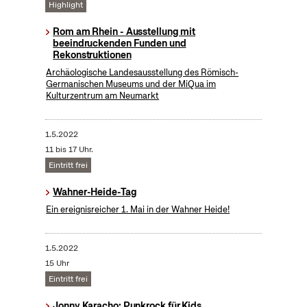
Highlight
Rom am Rhein - Ausstellung mit
beeindruckenden Funden und
Rekonstruktionen
Archäologische Landesausstellung des Römisch-
Germanischen Museums und der MiQua im
Kulturzentrum am Neumarkt
1.5.2022
11 bis 17 Uhr.
Eintritt frei
Wahner-Heide-Tag
Ein ereignisreicher 1. Mai in der Wahner Heide!
1.5.2022
15 Uhr
Eintritt frei
Jonny Karacho: Punkrock für Kids