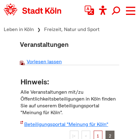
zum Inhalt springen
Leben in Köln
Freizeit, Natur und Sport
Veranstaltungen
Vorlesen lassen
Hinweis:
Alle Veranstaltungen mit/zu
Öffentlichkeitsbeteiligungen in Köln finden
Sie auf unserem Beteiligungsportal
"Meinung für Köln".
Beteiligungsportal "Meinung für Köln"
|<
<
1
2