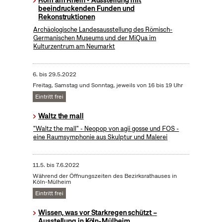
Rom am Rhein - Ausstellung mit
beeindruckenden Funden und
Rekonstruktionen
Archäologische Landesausstellung des Römisch-
Germanischen Museums und der MiQua im
Kulturzentrum am Neumarkt
6.
bis
29.5.2022
Freitag, Samstag und Sonntag, jeweils von 16 bis 19 Uhr
Eintritt frei
Waltz the mall
"Waltz the mall" - Neopop von agii gosse und FOS -
eine Raumsymphonie aus Skulptur und Malerei
11.5.
bis
7.6.2022
Während der Öffnungszeiten des Bezirksrathauses in
Köln-Mülheim
Eintritt frei
Wissen, was vor Starkregen schützt –
Ausstellung in Köln-Mülheim