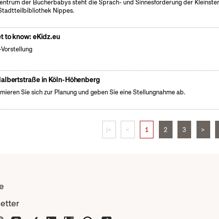
entrum der Bücherbabys steht die Sprach- und Sinnesförderung der Kleinsten 
Stadtteilbibliothek Nippes.
t to know: eKidz.eu
Vorstellung
albertstraße in Köln-Höhenberg
rmieren Sie sich zur Planung und geben Sie eine Stellungnahme ab.
|<
<
1
2
3
>
e
etter