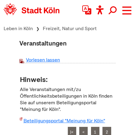
zum Inhalt springen
Leben in Köln
Freizeit, Natur und Sport
Veranstaltungen
Vorlesen lassen
Hinweis:
Alle Veranstaltungen mit/zu
Öffentlichkeitsbeteiligungen in Köln finden
Sie auf unserem Beteiligungsportal
"Meinung für Köln".
Beteiligungsportal "Meinung für Köln"
|<
<
1
2