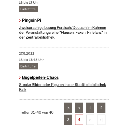
16 bis 17 Uhr
Eintritt frei
Pinguin Pi
Zweisprachige Lesung Persisch/Deutsch im Rahmen
der Veranstaltungsreihe "Flausen, Faxen, Firlefanz" in
der Zentralbibliothek.
27.5.2022
16 bis 17:45 Uhr
Eintritt frei
Bügelperlen-Chaos
Stecke Bilder oder Figuren in der Stadtteilbibliothek
Kalk
|<
<
1
2
Treffer 31–40 von 40
3
4
>
>|