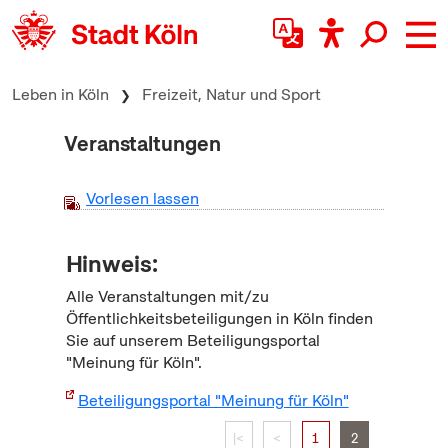
zum Inhalt springen
Leben in Köln
Freizeit, Natur und Sport
Veranstaltungen
Vorlesen lassen
Hinweis:
Alle Veranstaltungen mit/zu
Öffentlichkeitsbeteiligungen in Köln finden
Sie auf unserem Beteiligungsportal
"Meinung für Köln".
Beteiligungsportal "Meinung für Köln"
|<
<
1
2