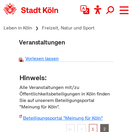
zum Inhalt springen
Leben in Köln
Freizeit, Natur und Sport
Veranstaltungen
Vorlesen lassen
Hinweis:
Alle Veranstaltungen mit/zu
Öffentlichkeitsbeteiligungen in Köln finden
Sie auf unserem Beteiligungsportal
"Meinung für Köln".
Beteiligungsportal "Meinung für Köln"
|<
<
1
2