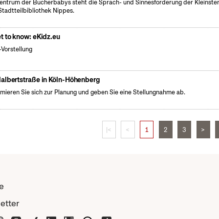
entrum der Bücherbabys steht die Sprach- und Sinnesförderung der Kleinsten 
Stadtteilbibliothek Nippes.
t to know: eKidz.eu
Vorstellung
albertstraße in Köln-Höhenberg
rmieren Sie sich zur Planung und geben Sie eine Stellungnahme ab.
|<
<
1
2
3
>
e
etter