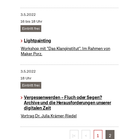
3.5.2022
16 bis 18 Uhr
Eintritt frei
Lightpainting
Workshop mit "Das Klanginstitut". Im Rahmen von
Maker Porz.
3.5.2022
18 Uhr
Eintritt frei
Vergessenwerden – Fluch oder Segen?
Archive und die Herausforderungen unserer
digitalen Zeit
Vortrag Dr. Julia Krämer-Riedel
|<
<
1
2