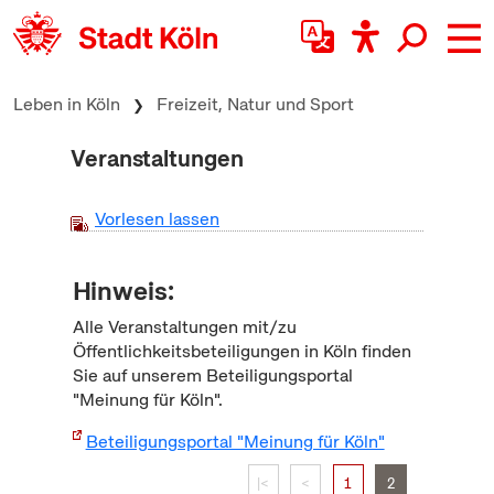
zum Inhalt springen
Leben in Köln
Freizeit, Natur und Sport
Veranstaltungen
Vorlesen lassen
Hinweis:
Alle Veranstaltungen mit/zu
Öffentlichkeitsbeteiligungen in Köln finden
Sie auf unserem Beteiligungsportal
"Meinung für Köln".
Beteiligungsportal "Meinung für Köln"
|<
<
1
2