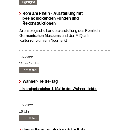
Highlight
Rom am Rhein - Ausstellung mit
beeindruckenden Funden und
Rekonstruktionen
Archäologische Landesausstellung des Römisch-
Germanischen Museums und der MiQua im
Kulturzentrum am Neumarkt
1.5.2022
11 bis 17 Uhr.
Eintritt frei
Wahner-Heide-Tag
Ein ereignisreicher 1. Mai in der Wahner Heide!
1.5.2022
15 Uhr
Eintritt frei
Jonny Karacho: Punkrock für Kids