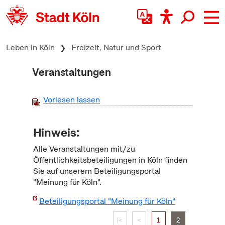
zum Inhalt springen
Leben in Köln
Freizeit, Natur und Sport
Veranstaltungen
Vorlesen lassen
Hinweis:
Alle Veranstaltungen mit/zu
Öffentlichkeitsbeteiligungen in Köln finden
Sie auf unserem Beteiligungsportal
"Meinung für Köln".
Beteiligungsportal "Meinung für Köln"
|<
<
1
2