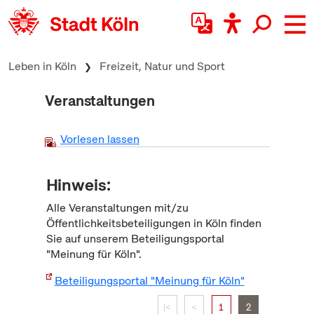
zum Inhalt springen
Leben in Köln
Freizeit, Natur und Sport
Veranstaltungen
Vorlesen lassen
Hinweis:
Alle Veranstaltungen mit/zu
Öffentlichkeitsbeteiligungen in Köln finden
Sie auf unserem Beteiligungsportal
"Meinung für Köln".
Beteiligungsportal "Meinung für Köln"
|<
<
1
2