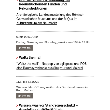
Rom am Rhein - Ausstellung mit
beeindruckenden Funden und
Rekonstruktionen
Archäologische Landesausstellung des Römisch-
Germanischen Museums und der MiQua im
Kulturzentrum am Neumarkt
6.
bis
29.5.2022
Freitag, Samstag und Sonntag, jeweils von 16 bis 19 Uhr
Eintritt frei
Waltz the mall
"Waltz the mall" - Neopop von agii gosse und FOS -
eine Raumsymphonie aus Skulptur und Malerei
11.5.
bis
7.6.2022
Während der Öffnungszeiten des Bezirksrathauses in
Köln-Mülheim
Eintritt frei
Wissen, was vor Starkregen schützt –
Ausstellung in Köln-Mülheim