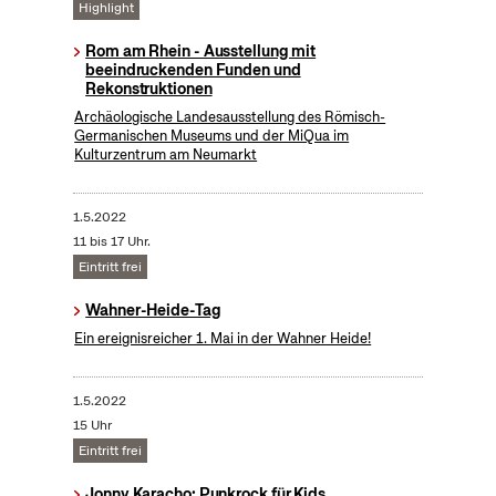
Highlight
Rom am Rhein - Ausstellung mit
beeindruckenden Funden und
Rekonstruktionen
Archäologische Landesausstellung des Römisch-
Germanischen Museums und der MiQua im
Kulturzentrum am Neumarkt
1.5.2022
11 bis 17 Uhr.
Eintritt frei
Wahner-Heide-Tag
Ein ereignisreicher 1. Mai in der Wahner Heide!
1.5.2022
15 Uhr
Eintritt frei
Jonny Karacho: Punkrock für Kids