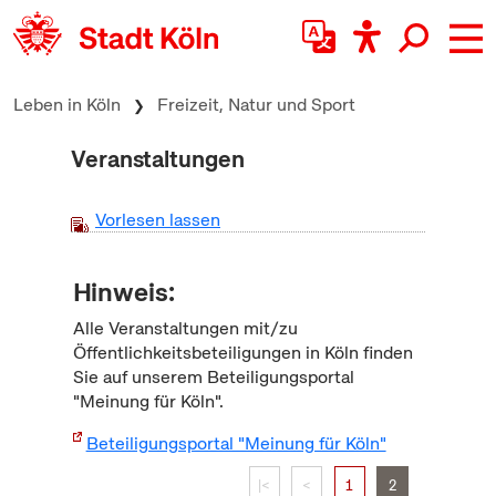
zum Inhalt springen
Leben in Köln
Freizeit, Natur und Sport
Veranstaltungen
Vorlesen lassen
Hinweis:
Alle Veranstaltungen mit/zu
Öffentlichkeitsbeteiligungen in Köln finden
Sie auf unserem Beteiligungsportal
"Meinung für Köln".
Beteiligungsportal "Meinung für Köln"
|<
<
1
2