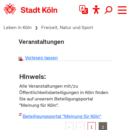
zum Inhalt springen
Leben in Köln
Freizeit, Natur und Sport
Veranstaltungen
Vorlesen lassen
Hinweis:
Alle Veranstaltungen mit/zu
Öffentlichkeitsbeteiligungen in Köln finden
Sie auf unserem Beteiligungsportal
"Meinung für Köln".
Beteiligungsportal "Meinung für Köln"
|<
<
1
2