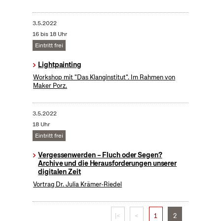
3.5.2022
16 bis 18 Uhr
Eintritt frei
Lightpainting
Workshop mit "Das Klanginstitut". Im Rahmen von
Maker Porz.
3.5.2022
18 Uhr
Eintritt frei
Vergessenwerden – Fluch oder Segen?
Archive und die Herausforderungen unserer
digitalen Zeit
Vortrag Dr. Julia Krämer-Riedel
|<
<
1
2