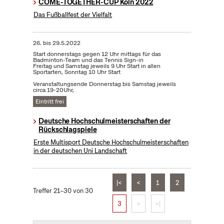
COME-TOGETHER-CUP Köln 2022
Das Fußballfest der Vielfalt
26.
bis
29.5.2022
Start donnerstags gegen 12 Uhr mittags für das
Badminton-Team und das Tennis Sign-in
Freitag und Samstag jeweils 9 Uhr Start in allen
Sportarten, Sonntag 10 Uhr Start
Veranstaltungsende Donnerstag bis Samstag jeweils
circa 19-20Uhr,
Eintritt frei
Deutsche Hochschulmeisterschaften der
Rückschlagspiele
Erste Multisport Deutsche Hochschulmeisterschaften
in der deutschen Uni Landschaft
|<
<
1
2
Treffer 21–30 von 30
3
>
>|