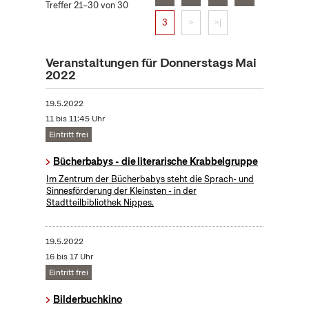
Treffer 21–30 von 30
3
>
>|
Veranstaltungen für Donnerstags Mai
2022
19.5.2022
11 bis 11:45 Uhr
Eintritt frei
Bücherbabys - die literarische Krabbelgruppe
Im Zentrum der Bücherbabys steht die Sprach- und
Sinnesförderung der Kleinsten - in der
Stadtteilbibliothek Nippes.
19.5.2022
16 bis 17 Uhr
Eintritt frei
Bilderbuchkino