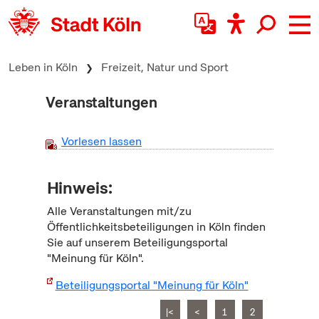
zum Inhalt springen
Leben in Köln
Freizeit, Natur und Sport
Veranstaltungen
Vorlesen lassen
Hinweis:
Alle Veranstaltungen mit/zu
Öffentlichkeitsbeteiligungen in Köln finden
Sie auf unserem Beteiligungsportal
"Meinung für Köln".
Beteiligungsportal "Meinung für Köln"
|<
<
1
2