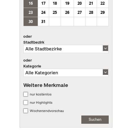
16
17
18
19
20
21
22
23
24
25
26
27
28
29
30
31
oder
Stadtbezirk
oder
Kategorie
Weitere Merkmale
nur kostenlos
nur Highlights
Wochenendvorschau
Suchen