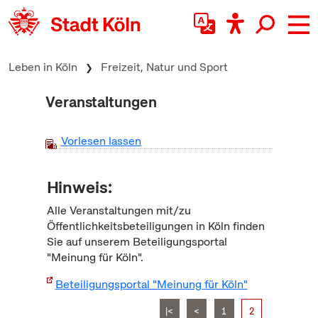
zum Inhalt springen
Leben in Köln
Freizeit, Natur und Sport
Veranstaltungen
Vorlesen lassen
Hinweis:
Alle Veranstaltungen mit/zu
Öffentlichkeitsbeteiligungen in Köln finden
Sie auf unserem Beteiligungsportal
"Meinung für Köln".
Beteiligungsportal "Meinung für Köln"
|<
<
1
2