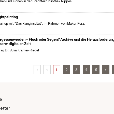
cken und Klönen in der Stadtteilbibliothek Nippes.
ghtpainting
shop mit "Das Klanginstitut". Im Rahmen von Maker Porz.
rgessenwerden – Fluch oder Segen? Archive und die Herausforderun
serer digitalen Zeit
rag Dr. Julia Krämer-Riedel
|<
<
1
2
3
4
5
>
e
etter