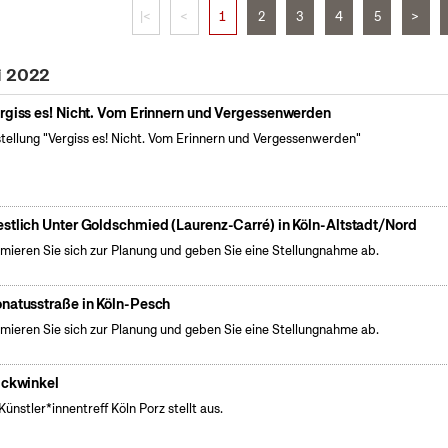
|<
<
1
2
3
4
5
>
i 2022
rgiss es! Nicht. Vom Erinnern und Vergessenwerden
tellung "Vergiss es! Nicht. Vom Erinnern und Vergessenwerden"
stlich Unter Goldschmied (Laurenz-Carré) in Köln-Altstadt/Nord
rmieren Sie sich zur Planung und geben Sie eine Stellungnahme ab.
natusstraße in Köln-Pesch
rmieren Sie sich zur Planung und geben Sie eine Stellungnahme ab.
ickwinkel
Künstler*innentreff Köln Porz stellt aus.