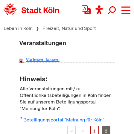
zum Inhalt springen
Leben in Köln
Freizeit, Natur und Sport
Veranstaltungen
Vorlesen lassen
Hinweis:
Alle Veranstaltungen mit/zu
Öffentlichkeitsbeteiligungen in Köln finden
Sie auf unserem Beteiligungsportal
"Meinung für Köln".
Beteiligungsportal "Meinung für Köln"
|<
<
1
2