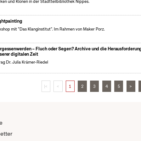
cken und Klönen in der Stadtteilbibliothek Nippes.
ghtpainting
shop mit "Das Klanginstitut". Im Rahmen von Maker Porz.
rgessenwerden – Fluch oder Segen? Archive und die Herausforderun
serer digitalen Zeit
rag Dr. Julia Krämer-Riedel
|<
<
1
2
3
4
5
>
e
etter