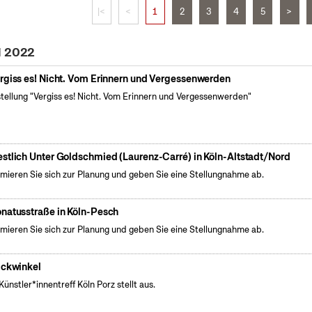
|<
<
1
2
3
4
5
>
i 2022
rgiss es! Nicht. Vom Erinnern und Vergessenwerden
tellung "Vergiss es! Nicht. Vom Erinnern und Vergessenwerden"
stlich Unter Goldschmied (Laurenz-Carré) in Köln-Altstadt/Nord
rmieren Sie sich zur Planung und geben Sie eine Stellungnahme ab.
natusstraße in Köln-Pesch
rmieren Sie sich zur Planung und geben Sie eine Stellungnahme ab.
ickwinkel
Künstler*innentreff Köln Porz stellt aus.