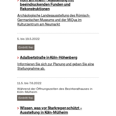
Rom am Rhein - Ausstellung mit
beeindruckenden Funden und
Rekonstruktionen
Archäologische Landesausstellung des Römisch-
Germanischen Museums und der MiQua im
Kulturzentrum am Neumarkt
5.
bis
19.5.2022
Eintritt frei
Adalbertstraße in Köln-Höhenberg
Informieren Sie sich zur Planung und geben Sie eine
Stellungnahme ab.
11.5.
bis
7.6.2022
Während der Öffnungszeiten des Bezirksrathauses in
Köln-Mülheim
Eintritt frei
Wissen, was vor Starkregen schützt –
Ausstellung in Köln-Mülheim