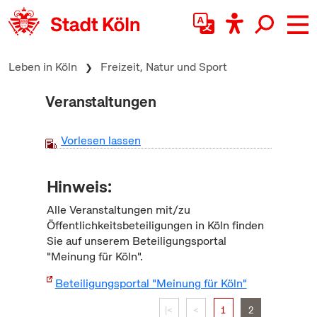
zum Inhalt springen
Leben in Köln
Freizeit, Natur und Sport
Veranstaltungen
Vorlesen lassen
Hinweis:
Alle Veranstaltungen mit/zu
Öffentlichkeitsbeteiligungen in Köln finden
Sie auf unserem Beteiligungsportal
"Meinung für Köln".
Beteiligungsportal "Meinung für Köln"
|<
<
1
2