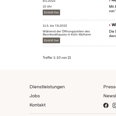
Ro
8.5.2022
15 Uhr
Mit 
von 
Eintritt frei
Wi
11.5.
bis
7.6.2022
Während der Öffnungszeiten des
Die 
Bezirksrathauses in Köln-Mülheim
dav
Eintritt frei
Treffer 1–10 von 21
Dienstleistungen
Press
Jobs
Newsl
Kontakt