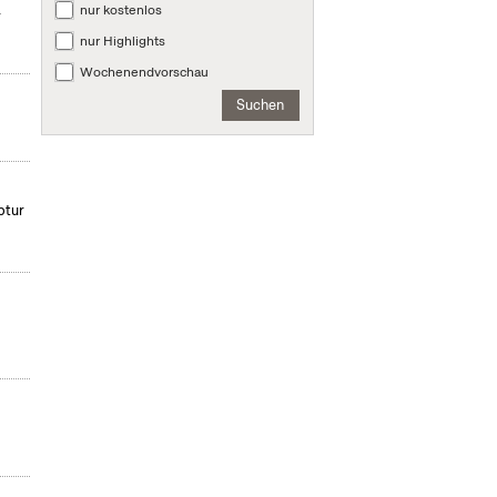
nur kostenlos
r
nur Highlights
Wochenendvorschau
Suchen
ptur