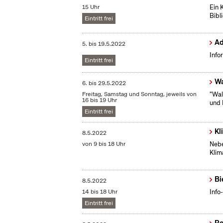
15 Uhr
Ein 
Bibl
Eintritt frei
Ad
5.
bis
19.5.2022
Info
Eintritt frei
Wa
6.
bis
29.5.2022
Freitag, Samstag und Sonntag, jeweils von
"Wal
16 bis 19 Uhr
und 
Eintritt frei
Kl
8.5.2022
von 9 bis 18 Uhr
Nebe
Klim
Bi
8.5.2022
14 bis 18 Uhr
Info
Eintritt frei