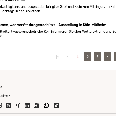
bin Carlo Music
Akustikgitarre und Loopstation bringt er Groß und Klein zum Mitsingen. Im R
"Sonntags in der Bibliothek"
ssen, was vor Starkregen schützt – Ausstellung in Köln-Mülheim
Stadtentwässerungsbetriebe Köln informieren Sie über Wetterextreme und S
or
|<
<
1
2
3
>
e
etter