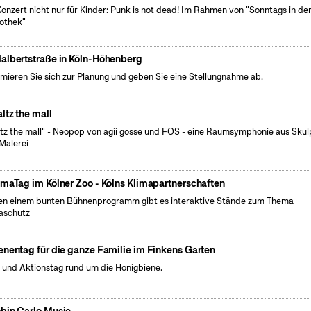
Konzert nicht nur für Kinder: Punk is not dead! Im Rahmen von "Sonntags in de
iothek"
albertstraße in Köln-Höhenberg
rmieren Sie sich zur Planung und geben Sie eine Stellungnahme ab.
ltz the mall
tz the mall" - Neopop von agii gosse und FOS - eine Raumsymphonie aus Skul
Malerei
imaTag im Kölner Zoo - Kölns Klimapartnerschaften
n einem bunten Bühnenprogramm gibt es interaktive Stände zum Thema
aschutz
enentag für die ganze Familie im Finkens Garten
- und Aktionstag rund um die Honigbiene.