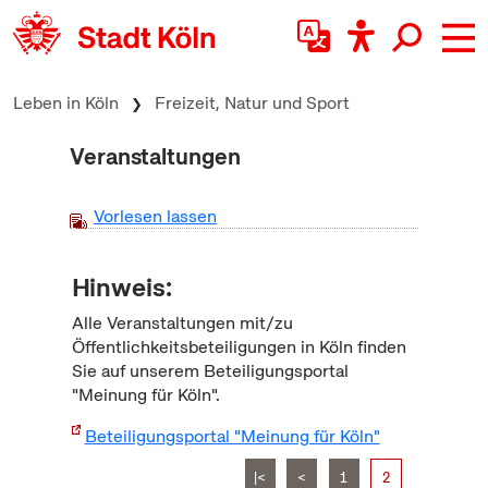
zum Inhalt springen
Leben in Köln
Freizeit, Natur und Sport
Veranstaltungen
Vorlesen lassen
Hinweis:
Alle Veranstaltungen mit/zu
Öffentlichkeitsbeteiligungen in Köln finden
Sie auf unserem Beteiligungsportal
"Meinung für Köln".
Beteiligungsportal "Meinung für Köln"
|<
<
1
2