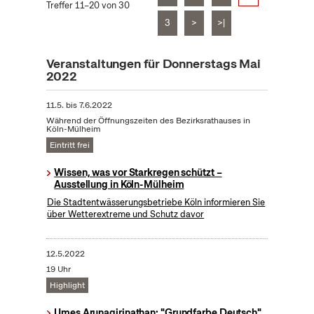
Treffer 11–20 von 30
3
>
>|
Veranstaltungen für Donnerstags Mai
2022
11.5.
bis
7.6.2022
Während der Öffnungszeiten des Bezirksrathauses in
Köln-Mülheim
Eintritt frei
Wissen, was vor Starkregen schützt –
Ausstellung in Köln-Mülheim
Die Stadtentwässerungsbetriebe Köln informieren Sie
über Wetterextreme und Schutz davor
12.5.2022
19 Uhr
Highlight
Umes Arunagirinathan: "Grundfarbe Deutsch"